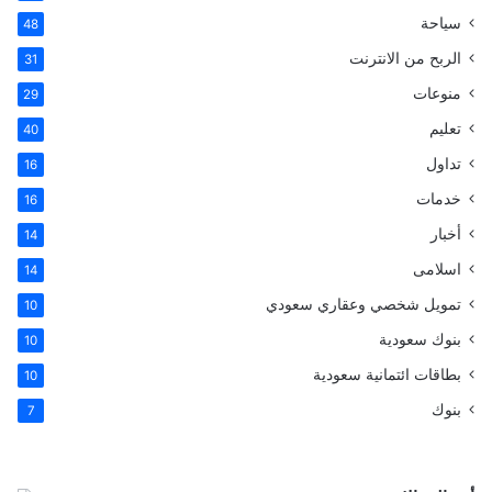
سياحة
48
الربح من الانترنت
31
منوعات
29
تعليم
40
تداول
16
خدمات
16
أخبار
14
اسلامى
14
تمويل شخصي وعقاري سعودي
10
بنوك سعودية
10
بطاقات ائتمانية سعودية
10
بنوك
7