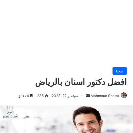
صحة
افضل دكتور اسنان بالرياض
Mahmoud Shatat
أ
سبتمبر 22, 2023
235
4 دقائق
ر
س
ل
ب
ر