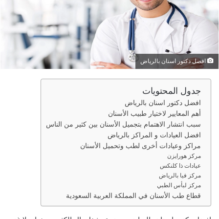
ي
د
ا
إ
ل
افضل دكتور اسنان بالرياض
ك
ت
جدول المحتويات
ر
افضل دكتور اسنان بالرياض
و
أهم المعايير لاختيار طبيب الأسنان
ن
سبب انتشار الاهتمام بتجميل الأسنان بين كثير من الناس
ي
افضل العيادات و المراكز بالرياض
ا
مراكز وعيادات أخرى لطب وتحميل الأسنان
مركز هورايزن
عيادات ذا كلنكس
مركز فيا بالرياض
مركز لبأس الطبي
قطاع طب الأسنان في المملكة العربية السعودية