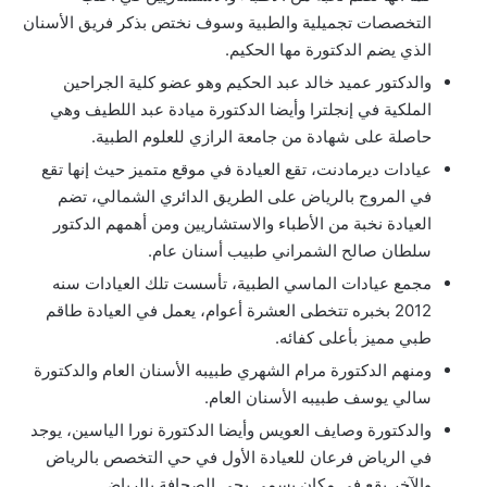
التخصصات تجميلية والطبية وسوف نختص بذكر فريق الأسنان
الذي يضم الدكتورة مها الحكيم.
والدكتور عميد خالد عبد الحكيم وهو عضو كلية الجراحين
الملكية في إنجلترا وأيضا الدكتورة ميادة عبد اللطيف وهي
حاصلة على شهادة من جامعة الرازي للعلوم الطبية.
عيادات ديرمادنت، تقع العيادة في موقع متميز حيث إنها تقع
في المروج بالرياض على الطريق الدائري الشمالي، تضم
العيادة نخبة من الأطباء والاستشاريين ومن أهمهم الدكتور
سلطان صالح الشمراني طبيب أسنان عام.
مجمع عيادات الماسي الطبية، تأسست تلك العيادات سنه
2012 بخبره تتخطى العشرة أعوام، يعمل في العيادة طاقم
طبي مميز بأعلى كفائه.
ومنهم الدكتورة مرام الشهري طبيبه الأسنان العام والدكتورة
سالي يوسف طبيبه الأسنان العام.
والدكتورة وصايف العويس وأيضا الدكتورة نورا الياسين، يوجد
في الرياض فرعان للعيادة الأول في حي التخصص بالرياض
والآخر يقع في مكان يسمى بحي الصحافة بالرياض.