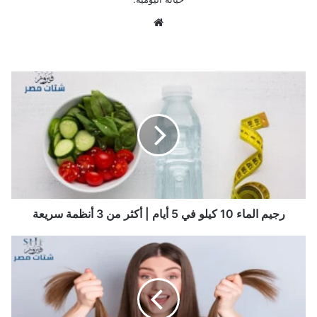
موق
ع
الوي
ب
ر
ج
ي
م
ا
ل
م
ا
ء
1
رجيم الماء 10 كيلو في 5 أيام | أكثر من 3 أنظمة سريعة
0
ك
ا
ي
ف
ل
ض
و
ل
ف
خ
ي