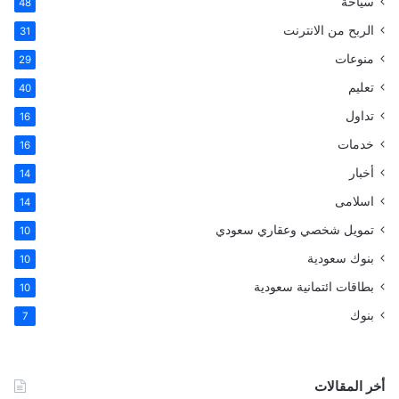
سياحة
48
الربح من الانترنت
31
منوعات
29
تعليم
40
تداول
16
خدمات
16
أخبار
14
اسلامى
14
تمويل شخصي وعقاري سعودي
10
بنوك سعودية
10
بطاقات ائتمانية سعودية
10
بنوك
7
أخر المقالات