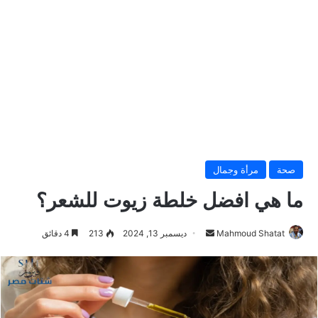
صحة
مرأة وجمال
ما هي افضل خلطة زيوت للشعر؟
Mahmoud Shatat
أ
ديسمبر 13, 2024
213
4 دقائق
ر
س
ل
ب