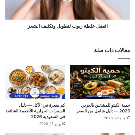
ل
5
ط
أ
ة
ي
ز
ا
ي
افضل خلطة زيوت لتطويل وتكثيف الشعر
م
و
|
ت
أ
ل
مقالات ذات صلة
ك
ت
ث
ط
ر
و
م
ي
ن
ل
3
و
أ
ت
ن
ك
ظ
ث
حمية الكيتو للمبتدئين بالعربي
كم سعرة في الأكل — دليل
م
ي
2026 — دليل شامل من الصفر
السعرات الحرارية للأطعمة الشائعة
ة
ف
في السعودية 2026
يونيو 22, 2026
س
ا
يونيو 17, 2026
ر
ل
ي
ش