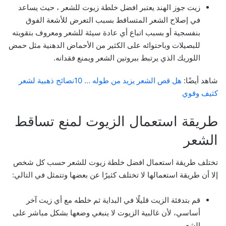
زيت جوز الهند يعتبر
افضل خلطة زيوت للشعر
، حيث يساعد
في إصلاح الشعر المتساقط بسبب التعرض للأشعة الفوق
بنفسجية أو بسبب اتباع أي عادة سيئة للشعر ومعروف بتقويته
للبصيلات وباحتوائه على الكثير من الأحماض الدهنية مثل حمض
اللوريك الذي يرتبط ببروتين الشعر ويمنع فقدانه.
شاهد أيضًا:
هل قص الشعر يزيد من طوله … 10نصائح ذهبية لشعر
كثيف وقوي
طريقة استعمال الزيوت لمنع تساقط
الشعر
تختلف طريقة استعمال افضل خلطة زيوت للشعر حسب كل شخص
إلا أن طريقة استعمالها لا تختلف كثيرًا عن بعضها وتتمثل في التالي:
قم بتدفئة الزيت قليلًا في البداية ثم خلطه مع أي زيت آخر
أساسي، لأن غالبية الزيوت لا ينبغي وضعها بشكل مباشر على
الشعر.