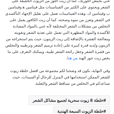
غني بحمض اللوريك، كما أن زيت اللوز من الزيوت الخفيفة على
الشعر ويحتوي على الكثير من الفيتامينات مثل فيتامين ه‍ وفيتامين
ب وفيتامين ك، وهذه الفيتامينات تعمل على تقليل الإجهاد التأكسدي
في الشعر وتعزز من نموه وصحته، كما أن زيت الكافور يعمل على
التخلص من مشكلات الشعر المختلفة لأنه غني بالمواد المضادة
للأكسدة والمواد المطهرة التي تعمل على تغذية الشعر وتقويته
ومعالجة القشرة بالإضافة إلى زيت الزيتون، حيث يتم استخراجه من
الزيتون ولديه قدرة كبيرة على إعادة ترميم الشعر وترطيبه والتخلص
من قشرة الشعر وجعل رائحة الشعر طيبة، ويمكنك التعرف على ما
يخص زيت جوز الهند
من هنا
.
وفي النهاية، نكون قد وضحنا لكم مجموعة من افضل خلطة زيوت
للشعر الممكن استخدامها في المنزل للرجال أو السيدات، حيث
تساعدكم في التخلص من تساقط الشعر والثعلبة.
خلطة 8 زيوت سحرية لجميع مشاكل الشعر
خلطة الزيوت السبعة الهندية