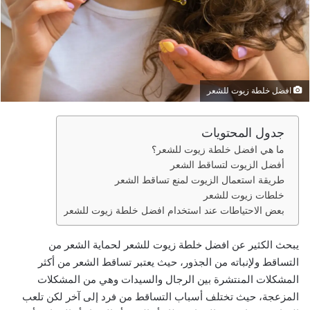
ر
ي
د
ا
إ
ل
افضل خلطة زيوت للشعر
ك
ت
جدول المحتويات
ر
ما هي افضل خلطة زيوت للشعر؟
و
أفضل الزيوت لتساقط الشعر
ن
طريقة استعمال الزيوت لمنع تساقط الشعر
ي
خلطات زيوت للشعر
ا
بعض الاحتياطات عند استخدام افضل خلطة زيوت للشعر
يبحث الكثير عن افضل خلطة زيوت للشعر لحماية الشعر من
التساقط ولإنباته من الجذور، حيث يعتبر تساقط الشعر من أكثر
المشكلات المنتشرة بين الرجال والسيدات وهي من المشكلات
المزعجة، حيث تختلف أسباب التساقط من فرد إلى آخر لكن تلعب