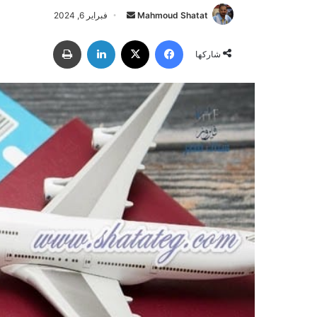
Mahmoud Shatat
أ
فبراير 6, 2024
ر
فيسبوك
‫X
لينكدإن
طباعة
س
شاركها
ل
ب
ر
ي
د
ا
إ
ل
ك
ت
ر
و
ن
ي
ا