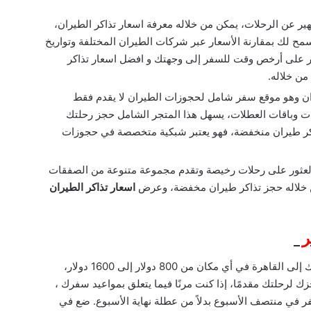
عن الرحلات، يمكن من خلاله معرفة اسعار تذاكر الطيران،
سمح لك بمقارنة الأسعار عبر شركات الطيران المختلفة وتواريخ
كنك أيضًا استخدام Skyscanner للعثور على أرخص وقت للسفر إلى وجهتك و افضل اسعار تذاكر
من خلاله.
ان وهو موقع سفر شامل لحجوزات الطيران لا يقدم فقط
رات وباقات العطلات، يسهل هذا المتجر الشامل حجز رحلتك
ذاكر طيران منخفضة، فهو يعتبر شبكية متخصصة في حجوزات
تخصصة في العثور على رحلات رخيصة وتقدم مجموعة متنوعة من الصفقات
 خلاله حجز تذاكر طيران مخفضة، وعرض
اسعار تذاكر الطيران
صر
يمكن أن تتراوح تكلفة تذكرة الذهاب والإياب من نيويورك إلى القاهرة في أي مكان من 800 دولار إلى 1600 دولار،
 لرحلتك مقدمًا، إذا كنت مرنًا فيما يتعلق بمواعيد سفرك ،
 في منتصف الأسبوع بدلاً من عطلة نهاية الأسبوع. ضع في