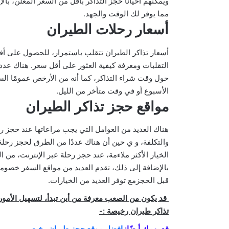
ويمكنهم أحيانًا حجز التذاكر بأقل من السعر المعلن، بالإ
مما يوفر لك الوقت والجهد.
أسعار رحلات الطيران
أسعار تذاكر الطيران تتقلب باستمرار، للحصول على أ
التقلبات ومعرفة كيفية العثور على أقل سعر. هناك عدد
حول وقت شراء التذاكر، كما أنه من الأرخص عمومًا ال
الأسبوع أو في وقت متأخر من الليل.
مواقع حجز تذاكر الطيران
هناك العديد من العوامل التي يجب مراعاتها عند حجز 
والتكلفة، و ي حين أن هناك عددًا من الطرق لحجز رحلة 
الخيار الأكثر ملاءمة، عند حجز رحلة عبر الإنترنت، من
بالإضافة إلى ذلك، تقدم العديد من مواقع السفر خصوما
قبل الحجزمع توفر العديد من الخيارات.
قد يكون من الصعب معرفة من أين تبدأ، لتسهيل الأمور،
تذاكر طيران رخيصة :-
قد يهمك أيضًا:
افضل موقع حجز طيران رخيص