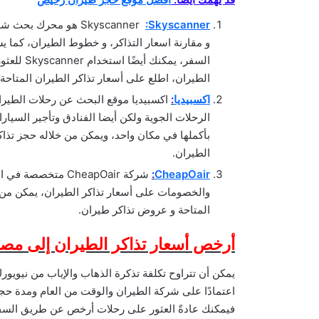
:Skyscanner
Skyscanner
هو محرك بحث شهير 
و مقارنة اسعار التذاكر، و خطوط الطيران، كما ي
السفر، يم
الطيران، اطلع على أسعار تذاكر الطيران المتاحة 
اكسبيديا
:
اكسبيديا موقع البحث عن رحلات الطير
الرحلات الجوية ولكن أيضا الفنادق وتأجير السيا
بأكملها في مكان واحد، ويمكن من خلاله حجز ت
الطيران.
CheapOair
:
شركة CheapOair م
والخصومات على أسعار تذاكر الطيران، يمكن من
المتاحة و عروض تذاكر طيران.
أرخص أسعار تذاكر الطيران إلى م
اعتمادًا على شركة الطيران والوقت من العام ومدة حجزك
فيمكنك عادةً العثور على رحلات أرخص عن طريق السفر