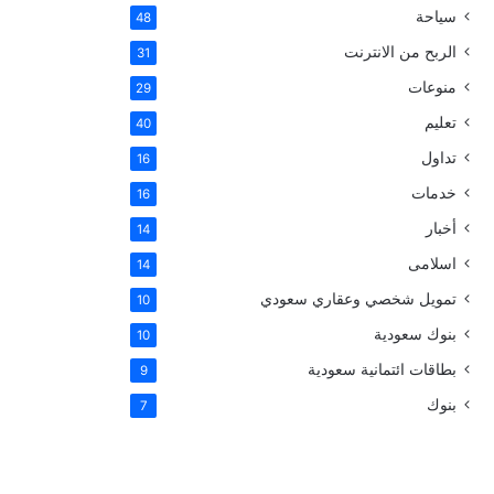
سياحة
48
الربح من الانترنت
31
منوعات
29
تعليم
40
تداول
16
خدمات
16
أخبار
14
اسلامى
14
تمويل شخصي وعقاري سعودي
10
بنوك سعودية
10
بطاقات ائتمانية سعودية
9
بنوك
7