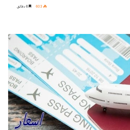
603
6 دقائق