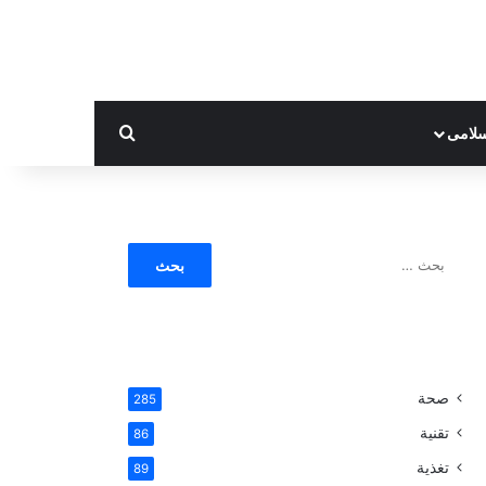
بحث عن
لامى
ا
ل
ب
ح
ث
ع
ن
صحة
285
:
تقنية
86
تغذية
89