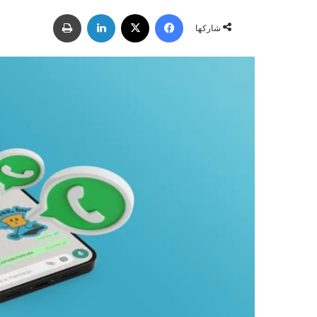
ر
فيسبوك
‫X
لينكدإن
طباعة
س
شاركها
ل
ب
ر
ي
د
ا
إ
ل
ك
ت
ر
و
ن
ي
ا