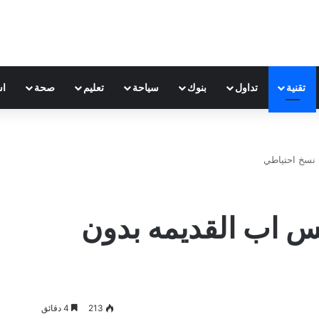
تقنية
تداول
بنوك
سياحة
تعليم
صحة
اس
 نسخ احتياطي
تس اب القديمه بدون
213
4 دقائق