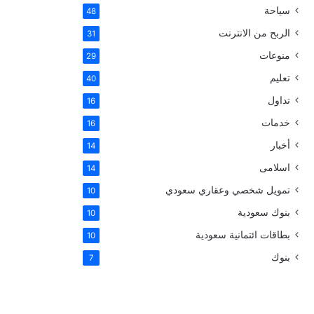
سياحة
48
الربح من الانترنت
31
منوعات
29
تعليم
40
تداول
16
خدمات
16
أخبار
14
اسلامى
14
تمويل شخصي وعقاري سعودي
10
بنوك سعودية
10
بطاقات ائتمانية سعودية
10
بنوك
7