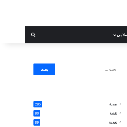
بحث عن
لامى
ا
ل
ب
ح
ث
ع
ن
صحة
285
:
تقنية
86
تغذية
89