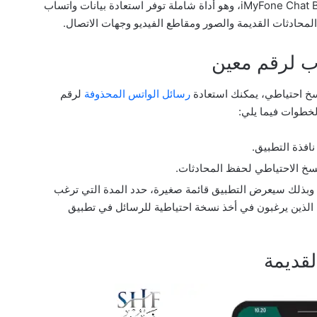
البرامج المتميزة التي تجعل ذلك ممكنًا هو برنامج iMyFone Chat Back، وهو أداة شاملة توفر استعادة بيانات واتساب
ب لرقم معين
سخ احتياطي، يمكنك استعادة
رسائل الواتس المحذوفة
لرقم
خطوات فيما يلي:
نافذة التطبيق.
نسخ الاحتياطي لحفظ المحادثات.
 انقر على النسخ الاحتياطي لـ Google Drive، وبذلك سيعرض التطبيق قائمة صغيرة، حدد المدة التي ترغب
لذين يرغبون في أخذ نسخة احتياطية للرسائل في تطبيق
لقديمة