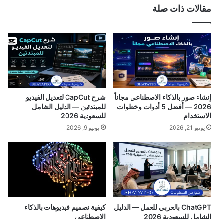
مقالات ذات صلة
ذ
ا
و
ب
ف
ش
ة
ا
|
ت
ب
ع
د
ن
و
ط
ن
ر
إنشاء صور بالذكاء الاصطناعي مجاناً
شرح CapCut لتعديل الفيديو
ن
ي
2026 — أفضل 5 أدوات وخطوات
للمبتدئين — الدليل الشامل
س
ق
الاستخدام
للسعودية 2026
خ
ر
يونيو 21, 2026
يونيو 9, 2026
ا
ق
ح
م
ت
ا
ي
ل
ا
ج
ط
و
ي
ا
ل
ChatGPT بالعربي للعمل — الدليل
كيفية تصميم فيديوهات بالذكاء
الشامل للسعودية 2026
الاصطناعي