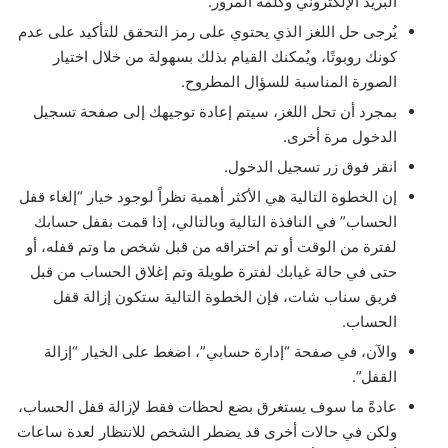
البريد الإلكتروني وكلمة المرور.
يُرجى حل اللغز الذي يحتوي على رمز التحقق للتأكيد على عدم
كونك روبوتًا، ويُمكنك القيام بذلك بسهولة من خلال اختيار
الصورة المناسبة للسؤال المطروح.
بمجرد أن تحل اللغز، سيتم إعادة توجيهك إلى صفحة تسجيل
الدخول مرة أخرى.
انقر فوق زر تسجيل الدخول.
إن الخطوة التالية هي الأكثر أهمية نظراً لوجود خيار “إلغاء قفل
الحساب” في النافذة التالية وبالتالي، إذا قمت بقفل حسابك
لفترة من الوقت أو تم اختراقه من قبل شخص ما وتم قفله، أو
حتى في حالة غيابك لفترة طويلة وتم إغلاق الحساب من قبل
فريق سناب شات، فإن الخطوة التالية ستكون إزالة قفل
الحساب.
والآن، في صفحة “إدارة حسابي”، اضغط على الخيار “إزالة
القفل”.
عادةً ما سوف يستغرق بضع لحظات فقط لإزالة قفل الحساب،
ولكن في حالات أخرى قد يضطر الشخص للانتظار لعدة ساعات