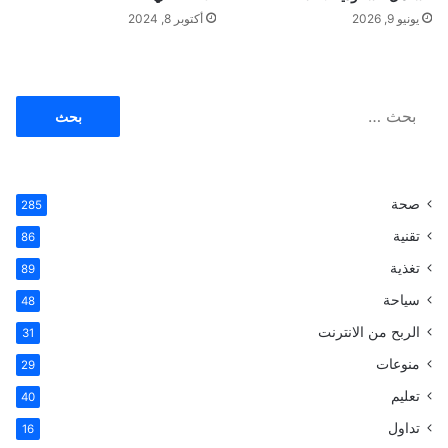
يونيو 9, 2026
أكتوبر 8, 2024
ا
ل
ب
ح
ث
صحة
285
ع
ن
تقنية
86
:
تغذية
89
سياحة
48
الربح من الانترنت
31
منوعات
29
تعليم
40
تداول
16