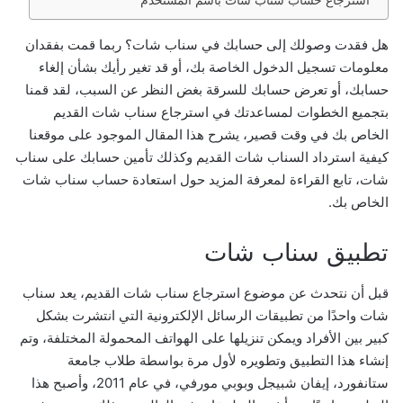
استرجاع حساب سناب شات باسم المستخدم
ر
و
هل فقدت وصولك إلى حسابك في سناب شات؟ ربما قمت بفقدان
ن
معلومات تسجيل الدخول الخاصة بك، أو قد تغير رأيك بشأن إلغاء
ي
حسابك، أو تعرض حسابك للسرقة بغض النظر عن السبب، لقد قمنا
ا
بتجميع الخطوات لمساعدتك في استرجاع سناب شات القديم
الخاص بك في وقت قصير، يشرح هذا المقال الموجود على موقعنا
كيفية استرداد السناب شات القديم وكذلك تأمين حسابك على سناب
شات، تابع القراءة لمعرفة المزيد حول استعادة حساب سناب شات
الخاص بك.
تطبيق سناب شات
قبل أن نتحدث عن موضوع استرجاع سناب شات القديم، يعد سناب
شات واحدًا من تطبيقات الرسائل الإلكترونية التي انتشرت بشكل
كبير بين الأفراد ويمكن تنزيلها على الهواتف المحمولة المختلفة، وتم
إنشاء هذا التطبيق وتطويره لأول مرة بواسطة طلاب جامعة
ستانفورد، إيفان شبيجل وبوبي مورفي، في عام 2011، وأصبح هذا