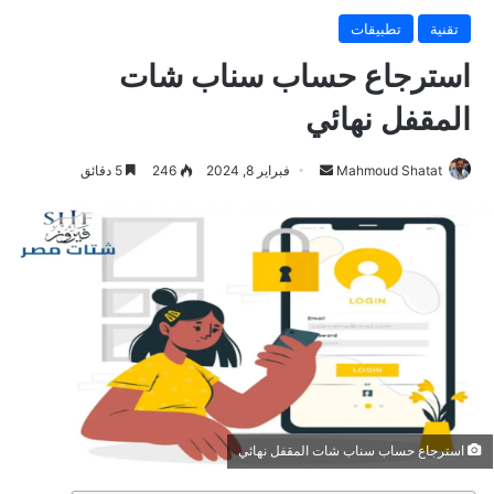
تقنية
تطبيقات
استرجاع حساب سناب شات
المقفل نهائي
Mahmoud Shatat
أ
فبراير 8, 2024
246
5 دقائق
ر
س
ل
ب
ر
ي
د
ا
إ
ل
استرجاع حساب سناب شات المقفل نهائي
ك
ت