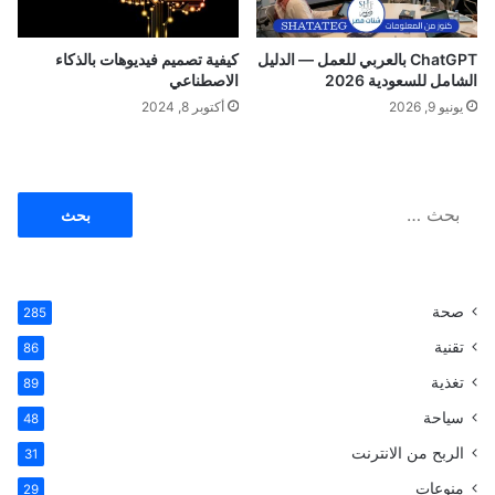
ج
ا
نً
ChatGPT بالعربي للعمل — الدليل
كيفية تصميم فيديوهات بالذكاء
ا
الشامل للسعودية 2026
الاصطناعي
2
يونيو 9, 2026
أكتوبر 8, 2024
0
2
4
ا
ل
ب
ح
ث
صحة
285
ع
ن
تقنية
86
:
تغذية
89
سياحة
48
الربح من الانترنت
31
منوعات
29