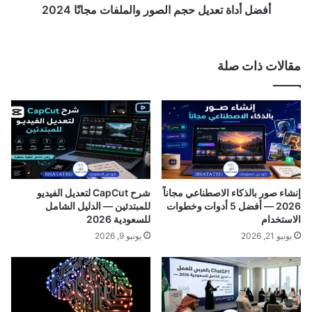
ل
ع
أفضل أداة تعديل حجم الصور والملفات مجانًا 2024
م
د
س
ي
ت
ل
مقالات ذات صلة
ش
ح
ف
ج
ي
م
ا
ا
ت
ل
ا
ص
ل
و
ح
ر
ك
و
إنشاء صور بالذكاء الاصطناعي مجاناً
شرح CapCut لتعديل الفيديو
و
ا
2026 — أفضل 5 أدوات وخطوات
للمبتدئين — الدليل الشامل
م
ل
الاستخدام
للسعودية 2026
ي
م
يونيو 21, 2026
يونيو 9, 2026
ة
ل
؟
ف
ا
ت
م