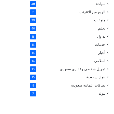
سياحة
48
الربح من الانترنت
31
منوعات
29
تعليم
40
تداول
16
خدمات
16
أخبار
14
اسلامى
14
تمويل شخصي وعقاري سعودي
10
بنوك سعودية
10
بطاقات ائتمانية سعودية
9
بنوك
7