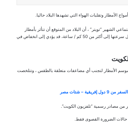
ج الأمطار وتقلبات الهواء التي تشهدها البلاد حاليا.
عي الشهير “تويتر” ، أن البلاد من المتوقع أن تتأثر بأمطار
منعزلة وأحياناً رعدية مصحوبة بنشاط في الرياح قد تصل سرعتها إلى أكثر من 50 كم / ساعة، قد يؤدي إلى انخفاض في
لكويت
ل موسم الأمطار لتجنب أي مضاعفات متعلقة بالطقس ، وتتلخصت
قية – شتات مصر
ار من مصادر رسمية “تلفزيون الكويت”.
في حالات الضرورة القصوى فقط.