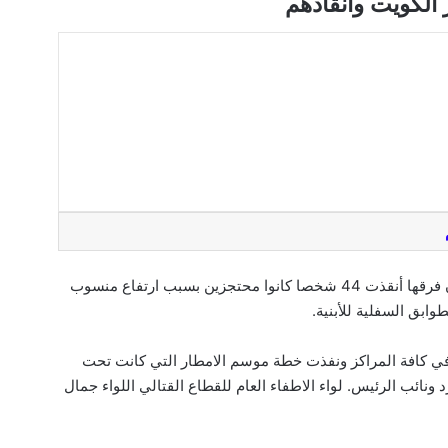
الكويت وانقاذهم
أعلنت قوة الإطفاء العامة في الكويت ، اليوم الأحد ، أن فرقها أنقذت 44 شخصا كانوا محتجزين بسبب ارتفاع منسوب
وابق السفلية للأبنية.
في كافة المراكز ونفذت خطة موسم الامطار التي كانت تحت
 ونائب الرئيس. لواء الاطفاء العام للقطاع القتالي اللواء جمال