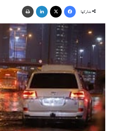
ر
فيسبوك
‫X
لينكدإن
طباعة
س
شاركها
ل
ب
ر
ي
د
ا
إ
ل
ك
ت
ر
و
ن
ي
ا