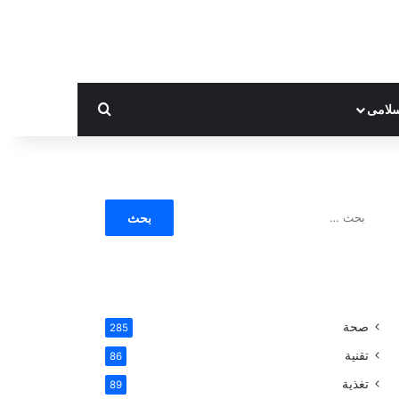
بحث عن
لامى
ا
ل
ب
ح
ث
ع
ن
صحة
285
:
تقنية
86
تغذية
89