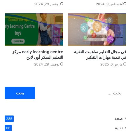
أغسطس 9, 2024
نوفمبر 28, 2024
ة
2
0
2
3
-
2
0
في مجال التعليم ساهمت التقنية
early learning centre مركز
2
في تنمية مهارات التفكير
التعليم المبكر أون لاين
4
مارس 6, 2025
نوفمبر 29, 2024
ا
ل
ر
س
ا
م
ل
ي
ب
ع
ح
ل
ث
ى
صحة
285
ع
ه
ن
تقنية
86
ذ