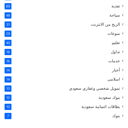
:
ا
تغذية
89
ا
سياحة
48
ل
ر
الربح من الانترنت
31
ا
منوعات
ب
29
ط
تعليم
40
تداول
16
خدمات
16
أخبار
14
اسلامى
14
تمويل شخصي وعقاري سعودي
10
بنوك سعودية
10
بطاقات ائتمانية سعودية
10
بنوك
7