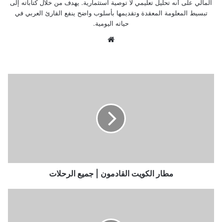
المالي على أنه تحليل تعليمي لا توصية استثمارية. يهدف من خلال كتاباته إلى
تبسيط المعلومة المعقدة وتقديمها بأسلوب واضح ينفع القارئ العربي في
حياته اليومية.
موق
ع
الوي
ب
م
ط
ا
ر
ا
ل
ك
و
ي
ت
مطار الكويت القادمون | جميع الرحلات
ا
ل
ن
ق
ت
ا
ي