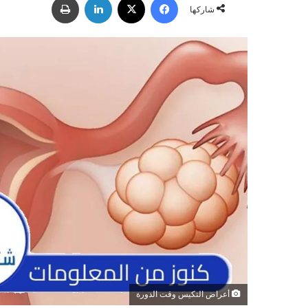
س
شاركها
ل
ب
ر
ي
د
ا
إ
ل
ك
ت
ر
و
ن
ي
ا
أعراض التكيس وقت الدورة