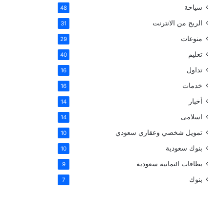
سياحة
48
الربح من الانترنت
31
منوعات
29
تعليم
40
تداول
16
خدمات
16
أخبار
14
اسلامى
14
تمويل شخصي وعقاري سعودي
10
بنوك سعودية
10
بطاقات ائتمانية سعودية
9
بنوك
7