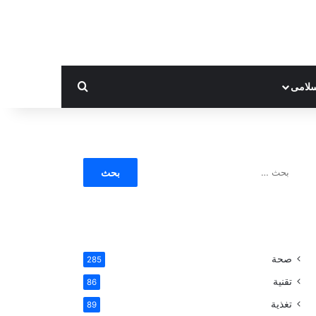
بحث عن
لامى
ا
ل
ب
ح
ث
ع
ن
صحة
285
:
تقنية
86
تغذية
89