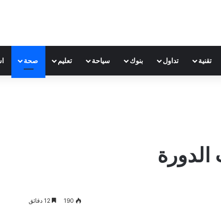
تقنية
تداول
بنوك
سياحة
تعليم
صحة
اس
الدورة
190
12 دقائق