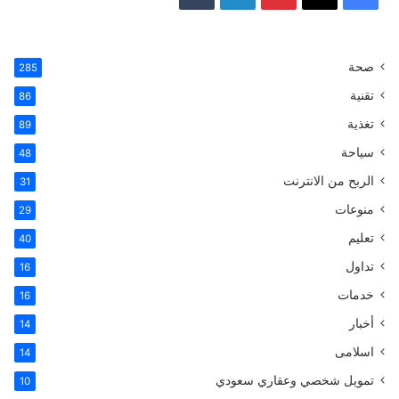
ي
X
ي
ي
T
س
ن
ن
u
صحة
285
تقنية
ب
ت
ك
m
86
تغذية
89
و
ي
د
b
سياحة
48
ك
ر
إ
l
الربح من الانترنت
31
ي
ن
r
منوعات
29
تعليم
س
40
تداول
16
ت
خدمات
16
أخبار
14
اسلامى
14
تمويل شخصي وعقاري سعودي
10